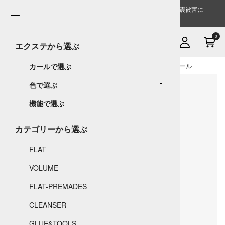
2026/07/29 【お見舞いとご案内】熊本県を中心とする地震被害に
伴う支援および配送遅延について
0
エクステから選ぶ
Home
カールで選ぶ
Accessories
グルー・ツール
LVアイラッシュスケール
色で選ぶ
フラットセーブルCカール
機能で選ぶ
フラットセーブルDカール
BLACK
フラットセーブルJカール
GRAYISH
FLAT
カテゴリーから選ぶ
フラットセーブルJCカール
DARK BROWN
VOLUME
FLAT
フラットセーブルLカール
BURGUNDY
FLAT-PREMADES
VOLUME
フラットセーブルLDカール
FLAT-PREMADES
CLEANSER
GLUE&TOOLS