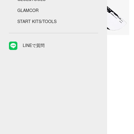
GLAMCOR
START KITS/TOOLS
ラッシュヴォーグオリジナルのラッシュスケール。
LINEで質問
Accessories
>
グルー・ツール
LVアイラッシュスケール
型番：4139
275
円
(税込)
お気に入り