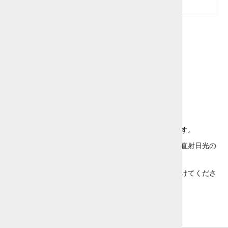
素 材
プラスチック
使用方法
カウンセリング時にご使用ください。
注意事項
無理な力を加えると折れてしまう可能性があります。
ご使用後は中性洗剤などで洗浄し、風通しのよい直射日光の
あたらない場所で乾かしてください。
アクリル製ですので、エタノール等のご使用は避けてくださ
い。