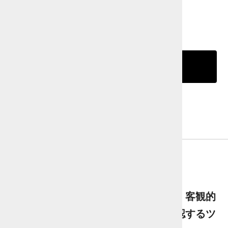
購入数
カートに入れる
返品について・特定商取引法に基づく表記
商品詳細
まつげの成長や生えている角度など、客観的
にクライアントにまつげの長さを確認するツ