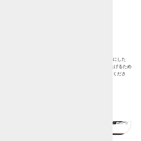
3.次に2の線とスケール中央の90°の線を合わせ、
4.まつ毛の長さを測定します。
デザイ二ングのツールとして
目頭、目尻の広がり方や傾きを、分度器を使って均一にした
り、 アウターライン（毛先のライン）を滑らかに仕上げるため
にラッシュの選定とマッピングのガイドとしてご使用くださ
い。