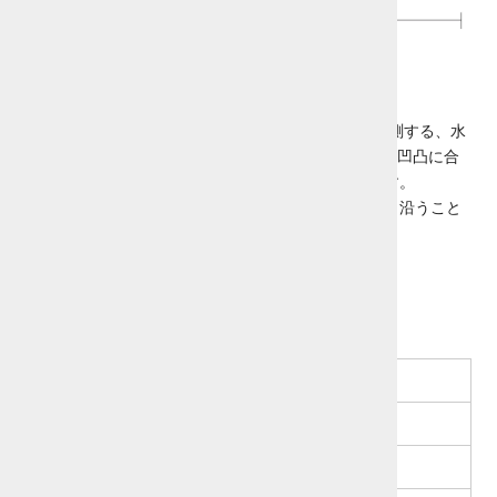
根元から4mmのポイントから2mmずつ12mmまで計測する、水
色のラインが目頭から目尻まではしっています。目の凹凸に合
わせ、幅約37mm・くぼみ5mmにシェイプしています。
厚さは0.5mm。柔軟性があるので頬の盛り上がりにも沿うこと
ができます。
スペック
枚数
1枚
長さ
134mm（厚み0.5mm）
色
透明＋黒・水色